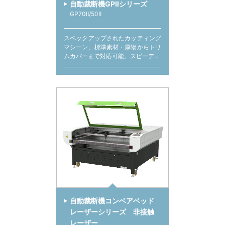
自動裁断機GPⅡシリーズ
GP70Ⅱ/50Ⅱ
スペックアップされたカッティング
マシーン、標準素材・厚物からトリ
ムカバーまで対応可能。スピーデ...
自動裁断機コンベアベッド
レーザーシリーズ 非接触
レーザー