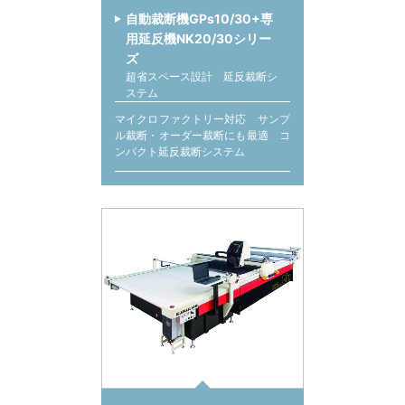
自動裁断機GPs10/30+専
用延反機NK20/30シリー
ズ
超省スペース設計 延反裁断シ
ステム
マイクロファクトリー対応 サンプ
ル裁断・オーダー裁断にも最適 コ
ンパクト延反裁断システム