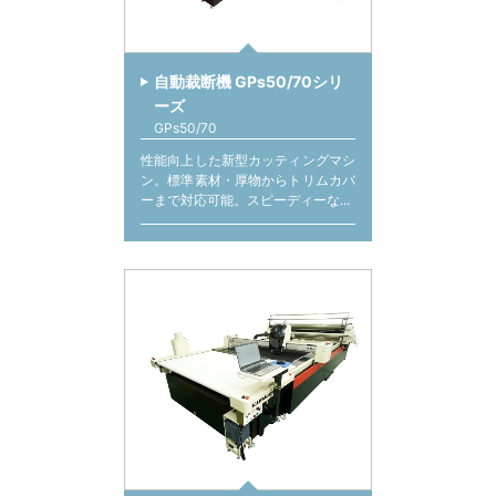
自動裁断機 GPs50/70シリ
ーズ
GPs50/70
性能向上した新型カッティングマシ
ン。標準素材・厚物からトリムカバ
ーまで対応可能。スピーディーな...