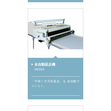
全自動延反機
NK500
「中表一方方向延反」を 全自動で
らくらく。