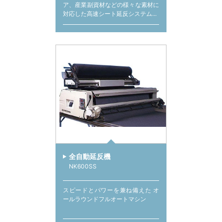
ア、産業副資材などの様々な素材に
対応した高速シート延反システム...
全自動延反機
NK600SS
スピードとパワーを兼ね備えた オ
ールラウンドフルオートマシン