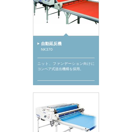
自動延反機
NK370
ニット、ファンデーション向けに
コンベア式送出機構を採用。