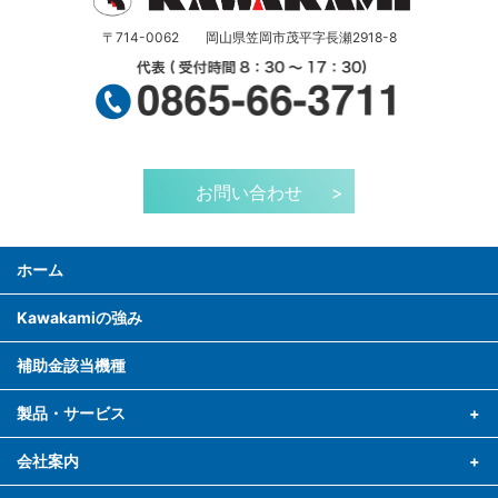
〒714-0062 岡山県笠岡市茂平字長瀬2918-8
お問い合わせ
>
ホーム
Kawakamiの強み
補助金該当機種
製品・サービス
会社案内
高速定寸カットシステム NK2000 SP シリーズ
解反機・巻取機