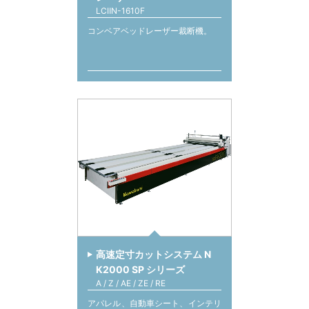
LCⅡN-1610F
コンベアベッドレーザー裁断機。
高速定寸カットシステム N
K2000 SP シリーズ
A / Z / AE / ZE / RE
アパレル、自動車シート、インテリ