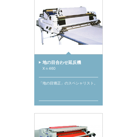
地の目合わせ延反機
Xｎ460
「地の目矯正」のスペシャリスト。