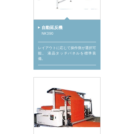
自動延反機
NK390
レイアウトに応じて操作側が選択可
能。 液晶タッチパネルを標準装
備。