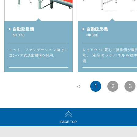
自動延反機
自動延反機
NK370
NK390
ニット、ファンデーション向けに
レイアウトに応じて操作側が選
コンベア式送出機構を採用。
能。 液晶タッチパネルを標
備。
<
1
2
3