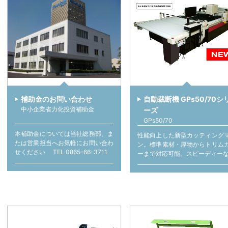
補助金のお問い合わせ
自動裁断機 GPs50/70シ
中小企業省力化投資補助金
ーズ
GPs50/70
本補助金については当社総務部、ま
性能向上した新型カッティング
たは営業担当へお気軽にお問い合わ
ン。標準素材・厚物からトリム
せください TEL 0865-66-3711
ーまで対応可能。スピーディーな.