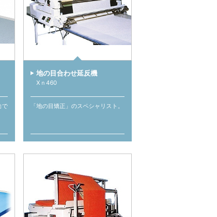
地の目合わせ延反機
Xｎ460
動で
「地の目矯正」のスペシャリスト。