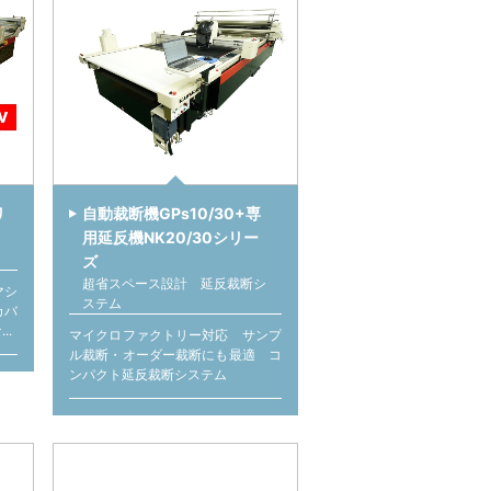
リ
自動裁断機GPs10/30+専
用延反機NK20/30シリー
ズ
超省スペース設計 延反裁断シ
マシ
ステム
カバ
..
マイクロファクトリー対応 サンプ
ル裁断・オーダー裁断にも最適 コ
ンパクト延反裁断システム