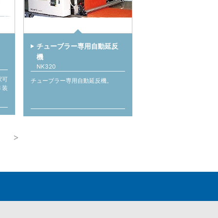
チューブラー専用自動延反
機
NK320
択可
チューブラー専用自動延反機。
準装
>