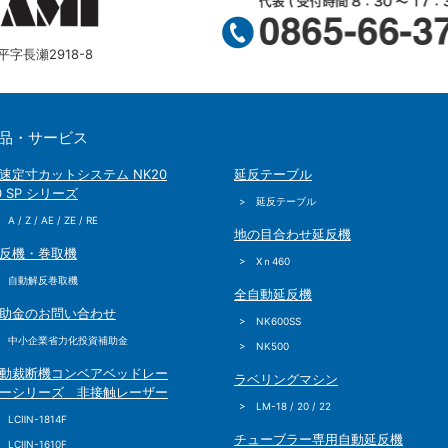
字長瀬2918-8
品・サービス
速定寸カットシステム NK20
延反テーブル
0 SP シリーズ
> 延反テーブル
 A / Z / AE / ZE / RE
地の目合わせ延反機
反機・巻取機
> Xｎ460
> 自動解反巻取機
全自動延反機
助金のお問い合わせ
> NK600SS
> 中小企業省力化投資補助金
> NK500
動裁断機コンベアベッドレー
ラベリングマシン
ーシリーズ 非接触レーザー
> LM-18 / 20 / 22
 LCⅡN-1814F
チューブラー専用自動延反機
 LCⅡN-1610F