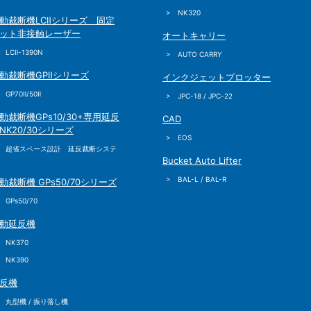
> NK320
動裁断機LCⅡシリーズ 固定
ット非接触レーザー
オートキャリー
 LCⅡ-1390N
> AUTO CARRY
動裁断機GPⅡシリーズ
インクジェットプロッター
 GP70Ⅱ/50Ⅱ
> JPC-18 / JPC-22
動裁断機GPs10/30+専用延反
CAD
NK20/30シリーズ
> EOS
> 超省スペース設計 延反裁断システ
ム
Bucket Auto Lifter
> BAL-L / BAL-R
動裁断機 GPs50/70シリーズ
 GPs50/70
動延反機
 NK370
 NK390
反機
 丸型機 / 振り落し機