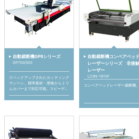
自動裁断機GPⅡシリーズ
自動裁断機コンベアベッ
GP70Ⅱ/50Ⅱ
レーザーシリーズ 非接
レーザー
LCⅡN-1610F
スペックアップされたカッティング
マシーン、標準素材・厚物からトリ
コンベアベッドレーザー裁断機
ムカバーまで対応可能。スピーデ...