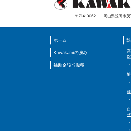
〒714-0062 岡山県笠岡市茂平
ホーム
製
高
Kawakamiの強み
0
補助金該当機種
>
解
補
自
ザ
>
>