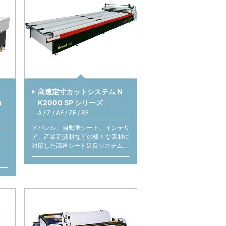
ド
高速定寸カットシステム N
触
K2000 SP シリーズ
A / Z / AE / ZE / RE
アパレル、自動車シート、インテリ
ア、産業副資材などの様々な素材に
。
対応した高速シート延反システム...