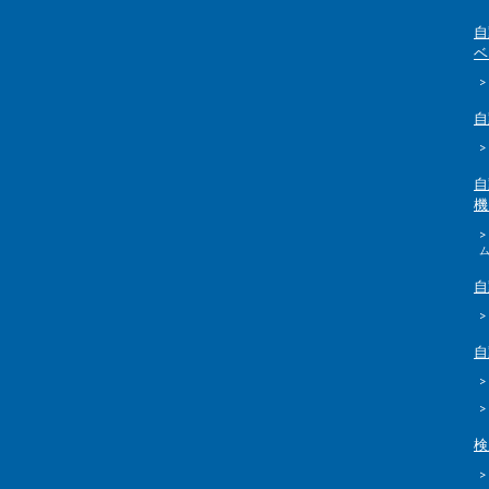
自
ベ
>
自
>
自
機
自
>
自
>
>
検
>