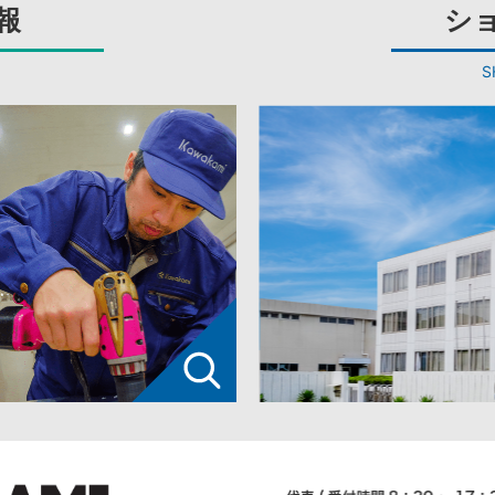
報
シ
S