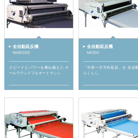
全自動延反機
全自動延反機
NK600SS
NK500
スピードとパワーを兼ね備えた オ
「中表一方方向延反」を 全自
ールラウンドフルオートマシン
らくらく。